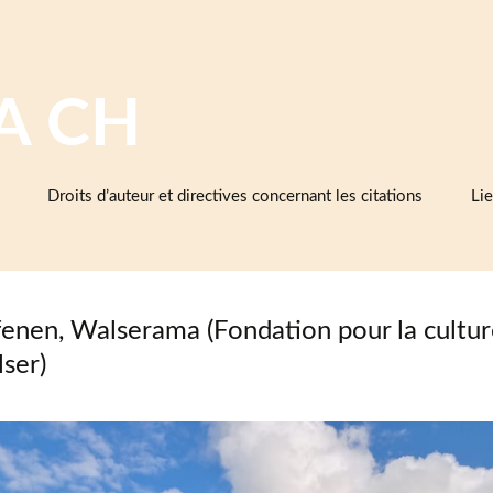
A CH
Droits d’auteur et directives concernant les citations
Lie
Ba
cé
d’e
et 
enen, Walserama (Fondation pour la cultur
Cé
ser)
As
cé
Mu