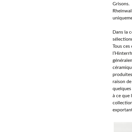
Grisons. I
Rheinwald
uniqueme
Dans la c
sélection
Tous ces 
l’Hinterr
généralem
céramique
produites
raison de
quelques 
à ce que 
collectio
exportant