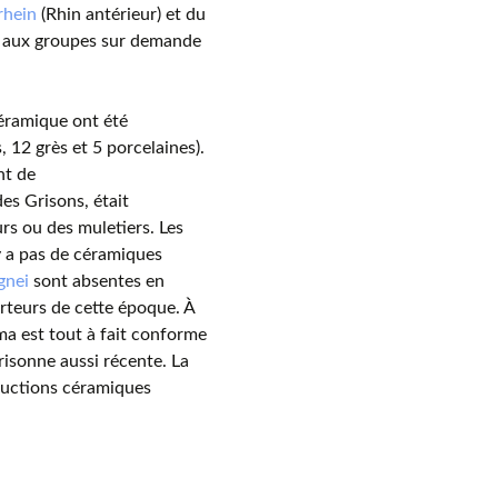
rhein
(Rhin antérieur) et du
ou aux groupes sur demande
céramique ont été
, 12 grès et 5 porcelaines).
nt de
es Grisons, était
s ou des muletiers. Les
’y a pas de céramiques
gnei
sont absentes en
orteurs de cette époque. À
ma est tout à fait conforme
risonne aussi récente. La
ductions céramiques