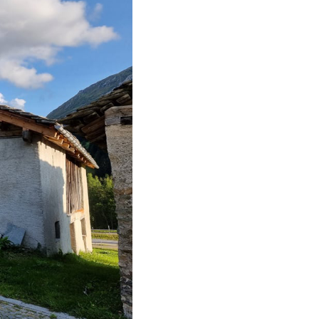
déos sur les céramiques
ées et institutions en Suisse (y
pris les partenaires du projet)