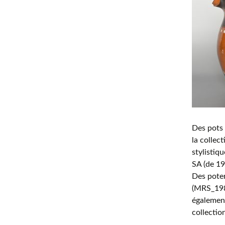
Des pots 
la collec
stylistiqu
SA (de 1
Des poter
(MRS_198
également
collectio