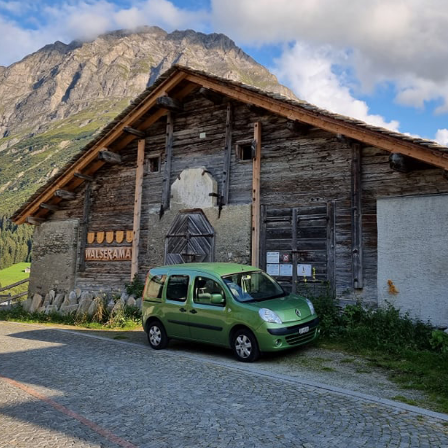
Vi
Mus
com