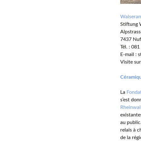
Walsera
Stiftung 
Alpstrass
7437 Nu
Tél. : 08
E-mail : 
Visite s
Céramiq
La
Fonda
s’est don
Rheinwal
existante
au public
relais à 
de la rég