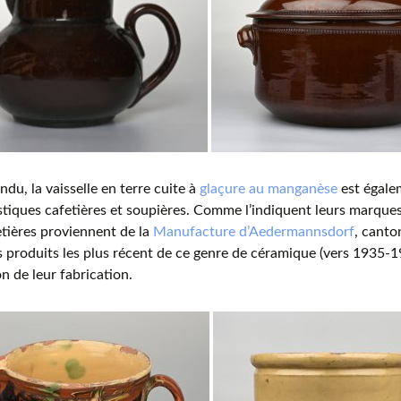
ndu, la vaisselle en terre cuite à
glaçure au manganèse
est égale
stiques cafetières et soupières. Comme l’indiquent leurs marque
tières proviennent de la
Manufacture d’Aedermannsdorf
, canto
s produits les plus récent de ce genre de céramique (vers 1935-1
on de leur fabrication.