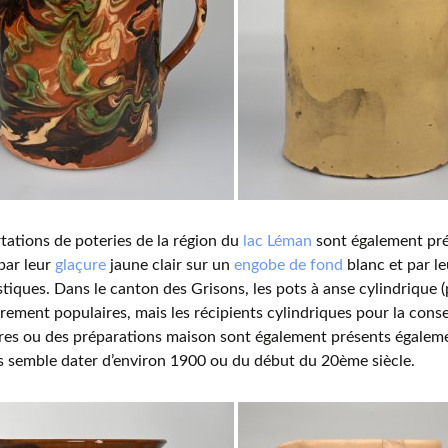
tations de poteries de la région du
lac Léman
sont également pré
par leur
glaçure
jaune clair sur un
engobe de fond
blanc et par l
stiques. Dans le canton des Grisons, les pots à anse cylindrique (p
èrement populaires, mais les récipients cylindriques pour la con
res ou des préparations maison sont également présents égaleme
s semble dater d’environ 1900 ou du début du 20ème siècle.