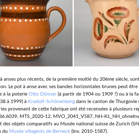
à anses plus récents, de la première moitié du 20ème siècle, so
tion. Le pot à anse avec ses bandes horizontales brunes peut être
e à la poterie
Otto Dünner
(à partir de 1904 ou 1909 ?) ou à la 
938 à 1999) à
Kradolf-Schönenberg
dans le canton de Thurgovie 
ies provenant de cette fabrique ont été recensées à plusieurs re
6.6039, MTS_2020-12, MVO_2041_V587, NH-KL_NH_ohneInv_01
 des objets comparatifs au Musée national suisse de Zurich (S
n du
Musée villageois de Berneck
(Inv. 2010-1587).