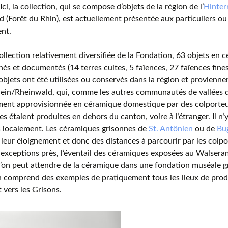
ci, la collection, qui se compose d’objets de la région de l’
Hinter
 (Forêt du Rhin), est actuellement présentée aux particuliers 
nt.
ollection relativement diversifiée de la Fondation, 63 objets en 
nés et documentés (14 terres cuites, 5 faïences, 27 faïences fines
objets ont été utilisées ou conservés dans la région et provienne
hein/Rheinwald, qui, comme les autres communautés de vallées d
ent approvisionnée en céramique domestique par des colporteur
s étaient produites en dehors du canton, voire à l’étranger. Il n
 localement. Les céramiques grisonnes de
St. Antönien
ou de
Bu
 leur éloignement et donc des distances à parcourir par les colp
exceptions près, l’éventail des céramiques exposées au Walsera
l’on peut attendre de la céramique dans une fondation muséale g
n comprend des exemples de pratiquement tous les lieux de pro
 vers les Grisons.