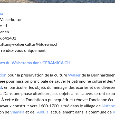
ma
Walserkultur
e 11
fenen
1 6641402
stiftung-walserkultur@bluewin.ch
ur rendez-vous uniquement
ues du Walserama dans CERAMICA CH
tion
pour la préservation de la culture
Walser
de la Bernhardiner
née pour mission principale de sauver le patrimoine culturel des 
d
, en particulier les objets du ménage, des écuries et des diverse
s. Dans une phase ultérieure, ces objets ainsi sauvés seront exp
. À cette fin, la Fondation a pu acquérir et rénover l’ancienne écu
chevaux construit vers 1680-1700, situé dans le village de
Nufen
ion de
Viamala
et de l’
Albula
, actuellement dans la commune de
R