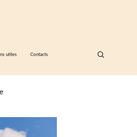
Rechercher :
ns utiles
Contacts
nques de données visuelles des
ramiques, des catalogues
ntreprises et des recueils de formes
motifs
e
ramique -Vocabulaire technique
sociations et principaux musées
ramiques
sées européens de la céramique