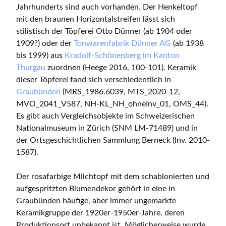
Jahrhunderts sind auch vorhanden. Der Henkeltopf
mit den braunen Horizontalstreifen lässt sich
stilistisch der Töpferei Otto Dünner (ab 1904 oder
1909?) oder der
Tonwarenfabrik Dünner AG
(ab 1938
bis 1999) aus
Kradolf-Schönenberg im Kanton
Thurgau
zuordnen (Heege 2016, 100-101). Keramik
dieser Töpferei fand sich verschiedentlich in
Graubünden
(MRS_1986.6039, MTS_2020-12,
MVO_2041_V587, NH-KL_NH_ohneInv_01, OMS_44).
Es gibt auch Vergleichsobjekte im Schweizerischen
Nationalmuseum in Zürich (SNM LM-71489) und in
der Ortsgeschichtlichen Sammlung Berneck (Inv. 2010-
1587).
Der rosafarbige Milchtopf mit dem schablonierten und
aufgespritzten Blumendekor gehört in eine in
Graubünden häufige, aber immer ungemarkte
Keramikgruppe der 1920er-1950er-Jahre. deren
Produktionsort unbekannt ist. Möglicherweise wurde