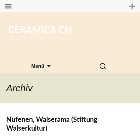
CERAMICA CH
Zum
Suchen
Menü
Inhalt
nach:
springen
Archiv
Nufenen, Walserama (Stiftung
Walserkultur)